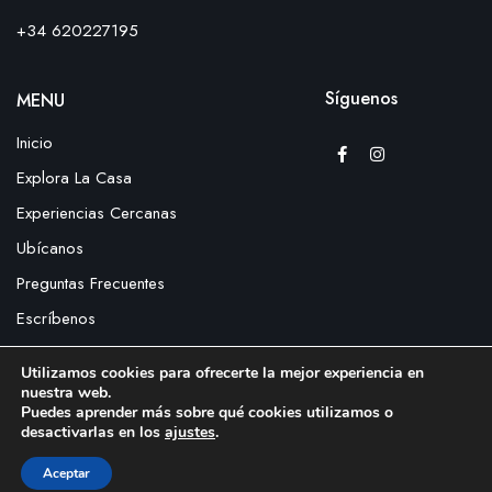
+34 620227195
Síguenos
MENU
Inicio
Explora La Casa
Experiencias Cercanas
Ubícanos
Preguntas Frecuentes
Escríbenos
Reserva
Utilizamos cookies para ofrecerte la mejor experiencia en
nuestra web.
Política de privacidad
Puedes aprender más sobre qué cookies utilizamos o
desactivarlas en los
ajustes
.
© 2026 CASA RURAL LOS ENEBROS. Todos los derechos reservados.
Aceptar