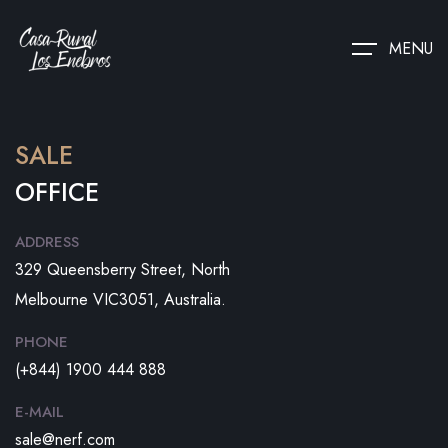
MENU
SALE
OFFICE
ADDRESS
329 Queensberry Street, North
Melbourne VIC3051, Australia.
PHONE
(+844) 1900 444 888
E-MAIL
sale@nerf.com